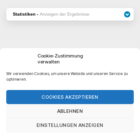
Statistiken -
Anzeigen der Ergebnisse
Cookie-Zustimmung
verwalten
Impressum
Datenschutzerklärung
Wir verwenden Cookies, um unsere Website und unseren Service zu
optimieren.
Cookie-Richtlinie (EU)
AGB
COOKIES AKZEPTIEREN
ABLEHNEN
© 2026
The Matter of Fact
Nach oben
↑
EINSTELLUNGEN ANZEIGEN
Datenschutzerklärung